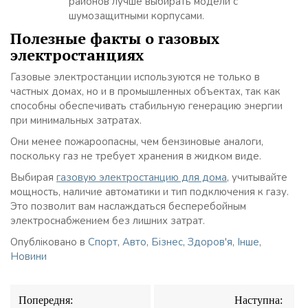
районов лучше выбирать модели с
шумозащитными корпусами.
Полезные факты о газовых
электростанциях
Газовые электростанции используются не только в
частных домах, но и в промышленных объектах, так как
способны обеспечивать стабильную генерацию энергии
при минимальных затратах.
Они менее пожароопасны, чем бензиновые аналоги,
поскольку газ не требует хранения в жидком виде.
Выбирая
газовую электростанцию для дома
, учитывайте
мощность, наличие автоматики и тип подключения к газу.
Это позволит вам наслаждаться бесперебойным
электроснабжением без лишних затрат.
Опубліковано в
Спорт
,
Авто
,
Бізнес
,
Здоров'я
,
Інше
,
Новини
Навігація
Попередня:
Наступна: