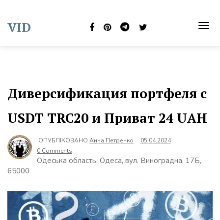
Skip
to
VID
content
TOG
NAVI
Диверсификация портфеля с
USDT TRC20 и Приват 24 UAH
ОПУБЛІКОВАНО
Анна Петренко
05.04.2024
0 Comments
Одеська область, Одеса, вул. Виноградна, 17Б,
65000