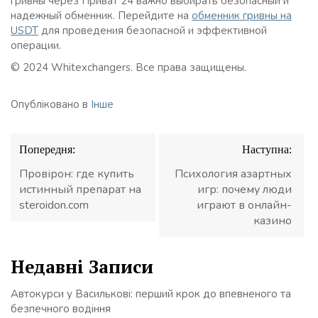
гривны через Приват 24 важно выбирать безопасный и
надежный обменник. Перейдите на
обменник гривны на
USDT
для проведения безопасной и эффективной
операции.
© 2024 Whitexchangers. Все права защищены.
Опубліковано в
Інше
Навігація
Попередня:
Наступна:
записів
Провірон: где купить
Психология азартных
истинный препарат на
игр: почему люди
steroidon.com
играют в онлайн-
казино
Недавні Записи
Автокурси у Василькові: перший крок до впевненого та
безпечного водіння