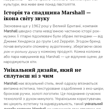
культури, яка живе вже понад півстоліття.
Історія та спадщина Marshall —
ікона світу звуку
Заснована ще у 1962 році у Великій Британії, компанія
Marshall
швидко стала невід’ємною частиною історії рок-
музики. Її гітарні підсилювачі були обрані легендами — від
Джиммі Хендрікса до групи Led Zeppelin. Згодом бренд
почав випускати споживчу аудіотехніку, зберігаючи свою
рок-н-рольну душу
у кожному продукті. Кожна колонка
або пара навушників від Marshall — це відлуння сцени, де
народжуються хіти.
Унікальний дизайн, який не
сплутаєш ні з чим
Marshall
має візуальний стиль, який одразу впізнається:
вінтажна естетика, текстуроване оздоблення з еко-шкіри,
бронзові ручки, золоті логотипи. Це поєднання сучасних
технологій з духом минулого. Українським користувачам,
які цінують естетику та індивідуальність, такий
унікальний