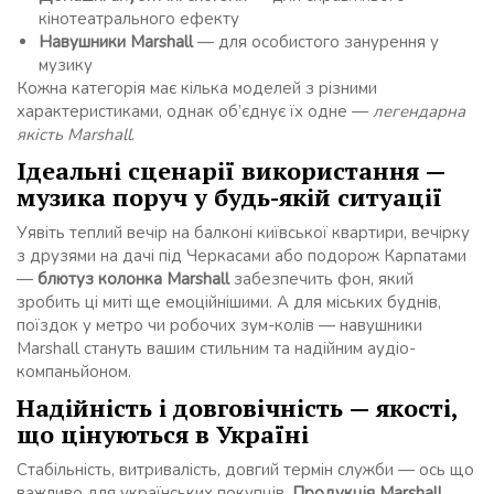
кінотеатрального ефекту
Навушники Marshall
— для особистого занурення у
музику
Кожна категорія має кілька моделей з різними
характеристиками, однак об’єднує їх одне —
легендарна
якість Marshall
.
Ідеальні сценарії використання —
музика поруч у будь-якій ситуації
Уявіть теплий вечір на балконі київської квартири, вечірку
з друзями на дачі під Черкасами або подорож Карпатами
—
блютуз колонка Marshall
забезпечить фон, який
зробить ці миті ще емоційнішими. А для міських буднів,
поїздок у метро чи робочих зум-колів — навушники
Marshall стануть вашим стильним та надійним аудіо-
компаньйоном.
Надійність і довговічність — якості,
що цінуються в Україні
Стабільність, витривалість, довгий термін служби — ось що
важливо для українських покупців.
Продукція Marshall