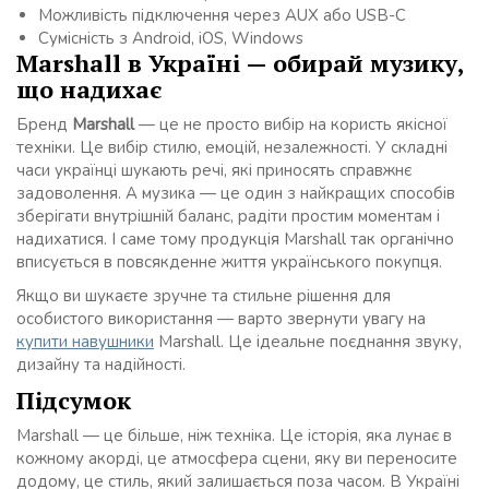
Можливість підключення через AUX або USB-C
Сумісність з Android, iOS, Windows
Marshall в Україні — обирай музику,
що надихає
Бренд
Marshall
— це не просто вибір на користь якісної
техніки. Це вибір стилю, емоцій, незалежності. У складні
часи українці шукають речі, які приносять справжнє
задоволення. А музика — це один з найкращих способів
зберігати внутрішній баланс, радіти простим моментам і
надихатися. І саме тому продукція Marshall так органічно
вписується в повсякденне життя українського покупця.
Якщо ви шукаєте зручне та стильне рішення для
особистого використання — варто звернути увагу на
купити навушники
Marshall. Це ідеальне поєднання звуку,
дизайну та надійності.
Підсумок
Marshall — це більше, ніж техніка. Це історія, яка лунає в
кожному акорді, це атмосфера сцени, яку ви переносите
додому, це стиль, який залишається поза часом. В Україні