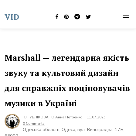
Skip
to
VID
content
TOG
NAVI
Marshall — легендарна якість
звуку та культовий дизайн
для справжніх поціновувачів
музики в Україні
ОПУБЛІКОВАНО
Анна Петренко
11.07.2025
0 Comments
Одеська область, Одеса, вул. Виноградна, 17Б,