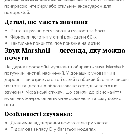
дизайн колонок Marshall
чи навушників стає справжньою
прикрасою інтер’єру або стильним аксесуаром для
подорожей.
Деталі, що мають значення:
Вінтажні ручки регулювання гучності та басів
Фірмовий логотип у стилі рок-сцени 60-х
Тактильне покриття, яке приємне на дотик
Звук Marshall — легенда, яку можна
почути
Не дарма професійні музиканти обирають
звук Marshall
:
потужний, чистий, насичений. У домашніх умовах чи в
дорозі — ви отримуєте той самий глибокий бас, чіткі високі
частоти та ідеально збалансоване середньочастотне
звучання. Українські слухачі, що звикли до різноманіття
музичних жанрів, оцінять універсальність та силу кожної
ноти.
Особливості звучання:
Динамічне відтворення всього спектру частот
Підсилювач класу D у багатьох моделях