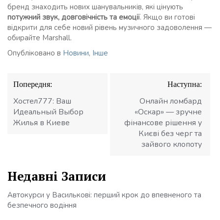
бренд знаходить нових шанувальників, які цінують
потужний звук, довговічність та емоції
. Якщо ви готові
відкрити для себе новий рівень музичного задоволення —
обирайте Marshall.
Опубліковано в
Новини
,
Інше
Навігація
Попередня:
Наступна:
записів
Хостел777: Ваш
Онлайн ломбард
Идеальный Выбор
«Оскар» — зручне
Жилья в Киеве
фінансове рішення у
Києві без черг та
зайвого клопоту
Недавні Записи
Автокурси у Василькові: перший крок до впевненого та
безпечного водіння