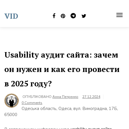
Skip
to
VID
content
TOG
NAVI
Usability аудит сайта: зачем
он нужен и как его провести
в 2025 году?
ОПУБЛІКОВАНО
Анна Петренко
27.12.2024
0 Comments
Одеська область, Одеса, вул. Виноградна, 17Б,
65000