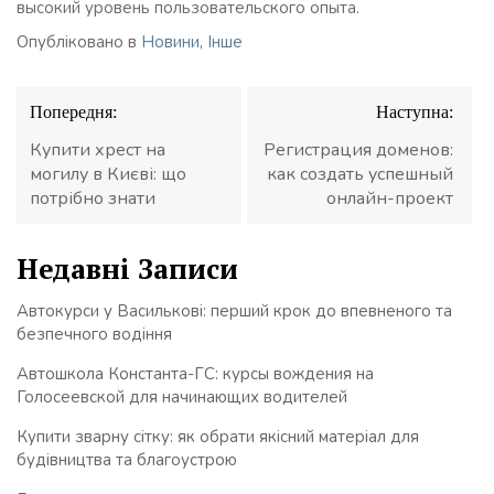
высокий уровень пользовательского опыта.
Опубліковано в
Новини
,
Інше
Навігація
Попередня:
Наступна:
записів
Купити хрест на
Регистрация доменов:
могилу в Києві: що
как создать успешный
потрібно знати
онлайн-проект
Недавні Записи
Автокурси у Василькові: перший крок до впевненого та
безпечного водіння
Автошкола Константа-ГС: курсы вождения на
Голосеевской для начинающих водителей
Купити зварну сітку: як обрати якісний матеріал для
будівництва та благоустрою